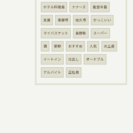
ホテル料理長
ナナーズ
能登半島
支援
東御市
佐久市
かっこいい
マイバスケット
長野県
スーパー
酒
新鮮
おすすめ
人気
お土産
イートイン
仕出し
オードブル
アルバイト
正社員