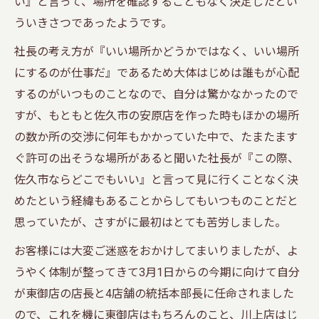
い』と言って、場所を確認することもなく決定したとい
ういきさつであったようです。
社長の考え方が『いい場所かどうかではなく、いい場所
にするのが仕事だ』であるため大体はじめは誰もが心配
するのがいつものことなので、自分は驚かなかったので
すが、もともと佐久市の安原店を作った時もほかの場所
の数か所の交渉に何年もかかっていた中で、たまたます
ぐ許可の出そうな場所があると聞いた社長が『この際、
佐久市ならどこでもいい』と言って見に行くことなく決
めたという経緯もあることからしてもいつものことだと
思っていたが、さすがに最初はとても苦労しました。
お客様には大変ご迷惑をおかけしてまいりましたが、よ
うやく体制が整ってきて3月1日からの今期に向けて自分
が東御店の店長と4店舗の統括本部長に任命されました
ので、これを機に東御店はもちろんのこと、川上店はじ