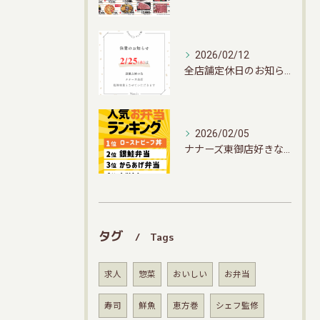
2026/02/12
全店舗定休日のお知らせ📣
2026/02/05
ナナーズ東御店好きなお弁当ランキング👑決定
タグ
Tags
求人
惣菜
おいしい
お弁当
寿司
鮮魚
恵方巻
シェフ監修