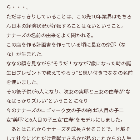
ら・・・。
ただはっきりしていることは、この先10年業界はもちろ
ん日本の経済状況が好転することはないということ。
ナナーズの名前の由来をよく聞かれる。
この店を作る計画書を作っている頃に長女の奈那（な
な）が生まれた。
ななの顔を見ながら”そうだ！ななが7歳になった時の誕
生日プレゼントで教えてやろう”と思い付きでななの名前
を使いました。
その後子供が6人になり、次女の実耶と三女の由華が”な
なばっかりズルい”ということになり
今のナナーズのロゴマーク女の子の絵は5人目の子二
女"美耶"と6人目の子三女"由華"をモデルにしました。
あとはこれからナナーズを成長させることで、地域そ
して社会にどれだけ貢献できるかが私のこれからの人生