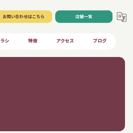
お問い合わせはこちら
店舗一覧
チラシ
特徴
アクセス
ブログ
青果
ナナーズ東御店
弁当
ナナーズ川上店
ご当地
ナナーズ安原店
求人
ナナーズ小海店