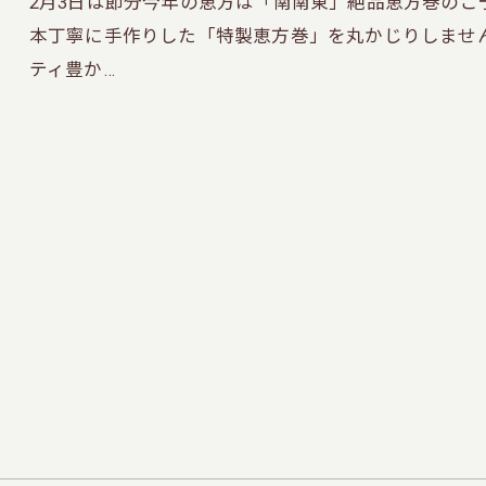
2月3日は節分今年の恵方は「南南東」絶品恵方巻の
本丁寧に手作りした「特製恵方巻」を丸かじりしませ
ティ豊か…