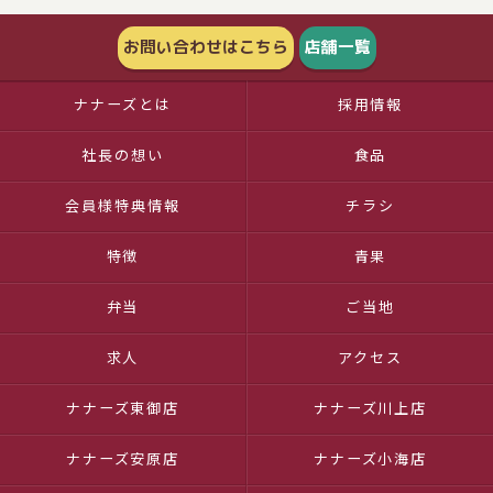
お問い合わせはこちら
店舗一覧
ナナーズとは
採用情報
社長の想い
食品
会員様特典情報
チラシ
特徴
青果
弁当
ご当地
求人
アクセス
ナナーズ東御店
ナナーズ川上店
ナナーズ安原店
ナナーズ小海店