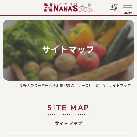
サイトマップ
長野県のスーパーなら地域密着のナナーズ川上店
サイトマップ
SITE MAP
サイトマップ