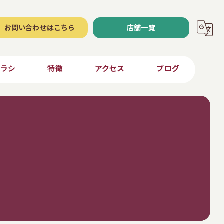
お問い合わせはこちら
店舗一覧
チラシ
特徴
アクセス
ブログ
青果
ナナーズ東御店
弁当
ナナーズ川上店
ご当地
ナナーズ安原店
求人
ナナーズ小海店